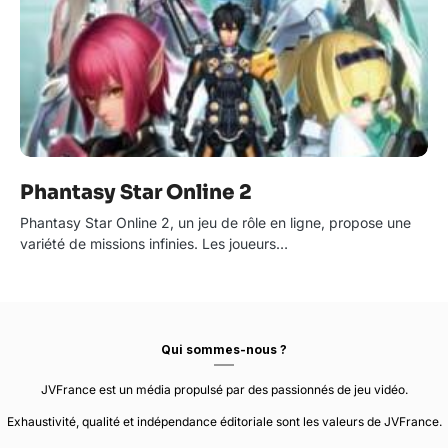
Phantasy Star Online 2
Phantasy Star Online 2, un jeu de rôle en ligne, propose une
variété de missions infinies. Les joueurs…
Qui sommes-nous ?
JVFrance est un média propulsé par des passionnés de jeu vidéo.
Exhaustivité, qualité et indépendance éditoriale sont les valeurs de JVFrance.