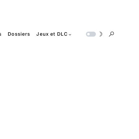
s
Dossiers
Jeux et DLC