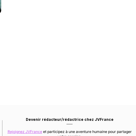
Devenir rédacteur/rédactrice chez JVFrance
Rejoignez JVFrance
et participez à une aventure humaine pour partager