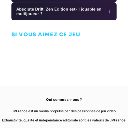
Absolute Drift: Zen Edition est-il jouable en
+
multijoueur ?
Jazzpunk:
Director's Cut
Blair Witch
Snake Pass
AVENTURE
SI VOUS AIMEZ CE JEU
AVENTURE
ARCADE
NECROPHONE
BLOOBER TEAM
GAMES
SUMO DIGITAL
Qui sommes-nous ?
JVFrance est un média propulsé par des passionnés de jeu vidéo.
Exhaustivité, qualité et indépendance éditoriale sont les valeurs de JVFrance.