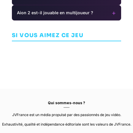
+
Aion 2 est-il jouable en multijoueur ?
The Outer
Worlds: Peril
Tales of Arise
on Gorgon
JEU DE RÔLE (RPG)
AVENTURE
Fairy Tail
SI VOUS AIMEZ CE JEU
OBSIDIAN
BANDAI NAMCO
AVENTURE
GUST
ENTERTAINMENT
STUDIOS
Qui sommes-nous ?
JVFrance est un média propulsé par des passionnés de jeu vidéo.
Exhaustivité, qualité et indépendance éditoriale sont les valeurs de JVFrance.