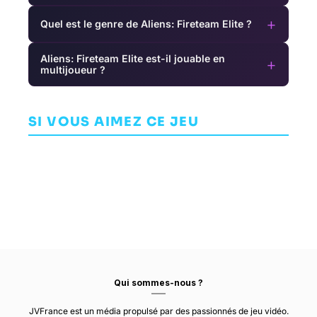
+
Quel est le genre de Aliens: Fireteam Elite ?
Aliens: Fireteam Elite est-il jouable en
+
multijoueur ?
Bless
Trials of the
Unleashed
Tropico 5
Blood Dragon
SI VOUS AIMEZ CE JEU
JEU DE RÔLE (RPG)
JEU DE RÔLE (RPG)
ARCADE
REDLYNX
ROUND8 STUDIO
HAEMIMONT GAMES
Qui sommes-nous ?
JVFrance est un média propulsé par des passionnés de jeu vidéo.