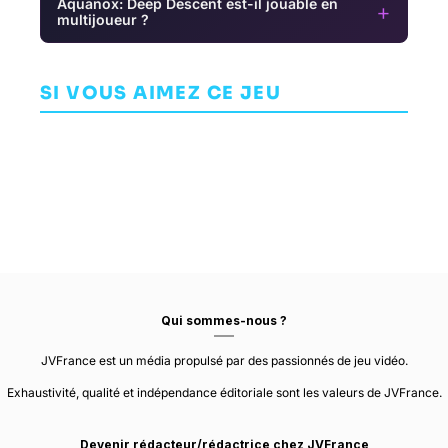
Aquanox: Deep Descent est-il jouable en
+
multijoueur ?
LEGO The
Fable
Dauntless
Lord of the
AVENTURE
SHOOTER
Rings
S
SI VOUS AIMEZ CE JEU
AVENTURE
PLAYGROUND
FARSIGHT
GAMES
TT FUSION
STUDIOS
Qui sommes-nous ?
JVFrance est un média propulsé par des passionnés de jeu vidéo.
Exhaustivité, qualité et indépendance éditoriale sont les valeurs de JVFrance.
Devenir rédacteur/rédactrice chez JVFrance