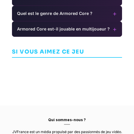
+
Quel est le genre de Armored Core ?
+
Armored Core est-il jouable en multijoueur ?
The Stanley
Sniper: Ghost
The Sinking
Parable: Ultra
Warrior 3
City
Deluxe
AVENTURE
SI VOUS AIMEZ CE JEU
SHOOTER
AVENTURE
CROWS CROWS
CI GAMES
FROGWARES
CROWS
Qui sommes-nous ?
JVFrance est un média propulsé par des passionnés de jeu vidéo.