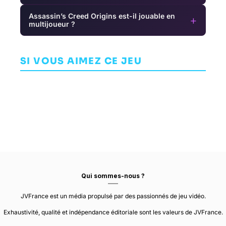
Assassin’s Creed Origins est-il jouable en
+
multijoueur ?
Tokyo Xanadu
Nowhere
Super Lucky's
T
eX+
Prophet
Tale
S
HACK AND SLASH /
ARCADE
AVENTURE
SI VOUS AIMEZ CE JEU
BEAT THEM ALL
SHARKBOMB
PLAYFUL
NIHON FALCOM
STUDIOS
CORPORATION
Qui sommes-nous ?
JVFrance est un média propulsé par des passionnés de jeu vidéo.
Exhaustivité, qualité et indépendance éditoriale sont les valeurs de JVFrance.