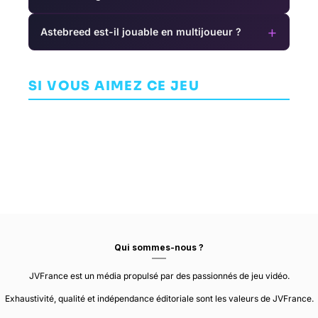
+
Astebreed est-il jouable en multijoueur ?
Shadow of
First Class
Maliki: Poison
the Tomb
Trouble
Of The Past
G
Raider
AVENTURE
SI VOUS AIMEZ CE JEU
INDÉPENDANT
AVENTURE
CRYSTAL
INVISIBLE WALLS
DYNAMICS
BLUE BANSHEE
Qui sommes-nous ?
JVFrance est un média propulsé par des passionnés de jeu vidéo.
Exhaustivité, qualité et indépendance éditoriale sont les valeurs de JVFrance.