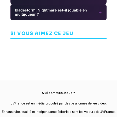
Bladestorm: Nightmare est-il jouable en
+
multijoueur ?
Kiln
Zenless Zone
HACK AND SLASH /
Zero
Soul Blade
E
BEAT THEM ALL
SI VOUS AIMEZ CE JEU
AVENTURE
ARCADE
DOUBLE FINE
PRODUCTIONS
MIHOYO
PROJECT SOUL
Qui sommes-nous ?
JVFrance est un média propulsé par des passionnés de jeu vidéo.
Exhaustivité, qualité et indépendance éditoriale sont les valeurs de JVFrance.