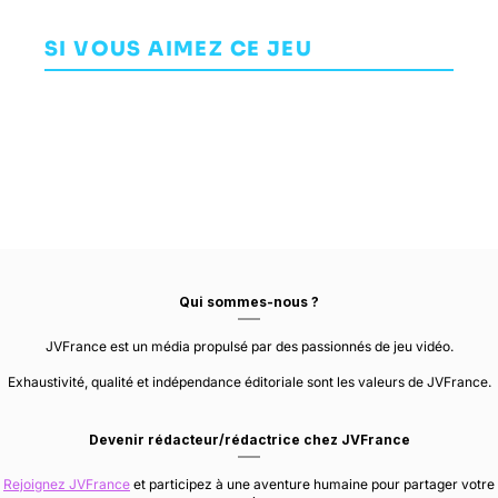
Creed Black
Berserker:
T
Dex
Flag
Khazan
AVENTURE
HACK AND SLASH /
SI VOUS AIMEZ CE JEU
AVENTURE
BEAT THEM ALL
Resynced
UBISOFT
DREADLOCKS LTD.
MONTREAL
NEOPLE
75%
Qui sommes-nous ?
JVFrance est un média propulsé par des passionnés de jeu vidéo.
Exhaustivité, qualité et indépendance éditoriale sont les valeurs de JVFrance.
Devenir rédacteur/rédactrice chez JVFrance
Rejoignez JVFrance
et participez à une aventure humaine pour partager votre