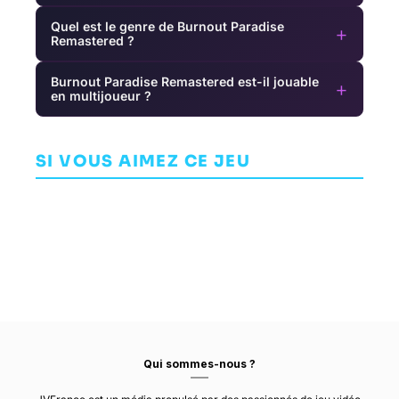
Quel est le genre de Burnout Paradise
+
Remastered ?
Burnout Paradise Remastered est-il jouable
+
en multijoueur ?
Mortal
Root Letter:
Kombat 1
Last Answer
Death's Door
AVENTURE
SI VOUS AIMEZ CE JEU
AVENTURE
AVENTURE
NETHERREALM
KADOKAWA GAMES
ACID NERVE
STUDIOS
Qui sommes-nous ?