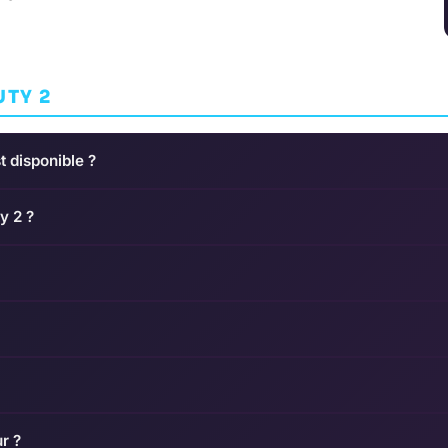
UTY 2
t disponible ?
y 2 ?
ur ?