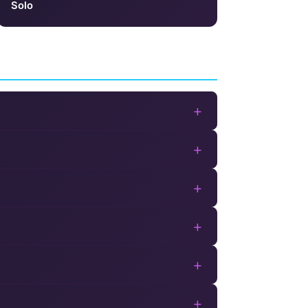
Solo
+
+
+
+
+
+