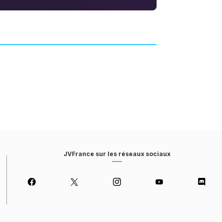
Freedom Wars
Remastered
JEU DE RÔLE (RPG)
DIMPS
JVFrance sur les réseaux sociaux