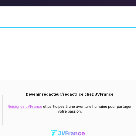
Metal Gear Online
Mafia II
SHOOTER
KOJIMA PRODUCTIONS
AVENTURE
2K CZECH
Devenir rédacteur/rédactrice chez JVFrance
Rejoignez JVFrance
et participez à une aventure humaine pour partager
votre passion.