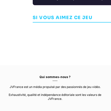
Hatred
Siren
SI VOUS AIMEZ CE JEU
INDÉPENDANT
DESTRUCTIVE CREATIONS
SHOOTER
Qui sommes-nous ?
JVFrance est un média propulsé par des passionnés de jeu vidéo.
Exhaustivité, qualité et indépendance éditoriale sont les valeurs de
JVFrance.