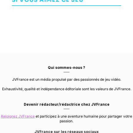
SI VOUS AIMEZ CE JEU
HAZELIGHT
RED STORM
STUDIOS
ENTERTAINMENT
TREYARCH
Qui sommes-nous ?
JVFrance est un média propulsé par des passionnés de jeu vidéo.
Exhaustivité, qualité et indépendance éditoriale sont les valeurs de JVFrance.
Devenir rédacteur/rédactrice chez JVFrance
Rejoignez JVFrance
et participez à une aventure humaine pour partager votre
passion.
JVFrance sur les réseaux sociaux