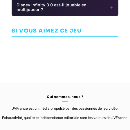
Disney Infinity 3.0 est-il jouable en
+
multijoueur ?
Resident Evil
Y
2
Bravely
AVENTURE
Default II
CAPCOM
Foul Play
SI VOUS AIMEZ CE JEU
AVENTURE
DEVELOPMENT
CLAY TECH WORKS
AVENTURE
DIVISION 1
Qui sommes-nous ?
JVFrance est un média propulsé par des passionnés de jeu vidéo.
Exhaustivité, qualité et indépendance éditoriale sont les valeurs de JVFrance.