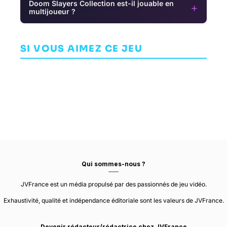
Doom Slayers Collection est-il jouable en
+
multijoueur ?
Ark: Survival
Hatred
Atomic Heart
Evolved
INDÉPENDANT
SI VOUS AIMEZ CE JEU
AVENTURE
AVENTURE
DESTRUCTIVE
CREATIONS
MUNDFISH
STUDIO WILDCARD
Qui sommes-nous ?
JVFrance est un média propulsé par des passionnés de jeu vidéo.
Exhaustivité, qualité et indépendance éditoriale sont les valeurs de JVFrance.
Devenir rédacteur/rédactrice chez JVFrance