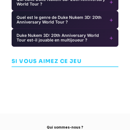
+
World Tour ?
Quel est le genre de Duke Nukem 3D: 20th
+
Anniversary World Tour ?
Duke Nukem 3D: 20th Anniversary World
+
Tour est-il jouable en multijoueur ?
Rainbow
Gotham
Moon
Knights
Risk of Rain 2
AVENTURE
AVENTURE
S
SI VOUS AIMEZ CE JEU
AVENTURE
SIDEQUEST
WB GAMES
STUDIOS
MONTRÉAL
HOPOO GAMES
Qui sommes-nous ?