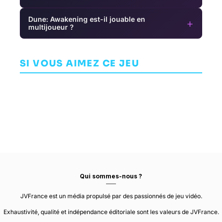
Dune: Awakening est-il jouable en
+
multijoueur ?
Close to the
Five Nights at
Cronos: The
Sun
Freddy's:
New Dawn
Secret of the
AVENTURE
AVENTURE
SI VOUS AIMEZ CE JEU
AVENTURE
Mimic
STORM IN A
STEEL WOOL
TEACUP
STUDIOS
BLOOBER TEAM
90%
Qui sommes-nous ?
JVFrance est un média propulsé par des passionnés de jeu vidéo.
Exhaustivité, qualité et indépendance éditoriale sont les valeurs de JVFrance.