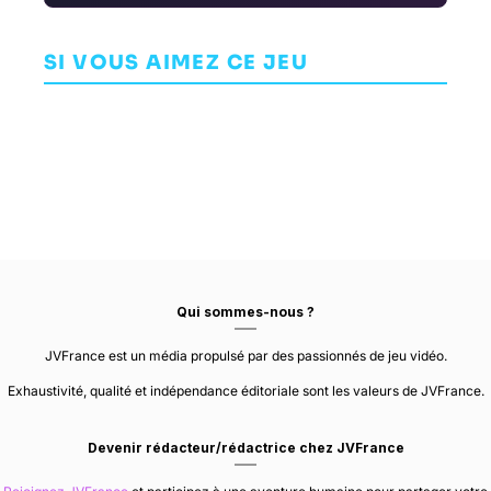
Fallout
Hunter Rise
Q
Shelter
AVENTURE
Mortal Shell
D
JEU DE RÔLE (RPG)
CAPCOM
SI VOUS AIMEZ CE JEU
INDÉPENDANT
BETHESDA GAME
DEVELOPMENT
STUDIOS
COLD SYMMETRY
DIVISION 2
Qui sommes-nous ?
JVFrance est un média propulsé par des passionnés de jeu vidéo.
Exhaustivité, qualité et indépendance éditoriale sont les valeurs de JVFrance.
Devenir rédacteur/rédactrice chez JVFrance