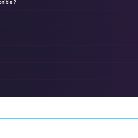
onible ?
Museum
Football Manager
I am Bread
SIMULATION
IOS
AVENTURE
BOSSA STUDIOS
SPORTS INTERACTIVE