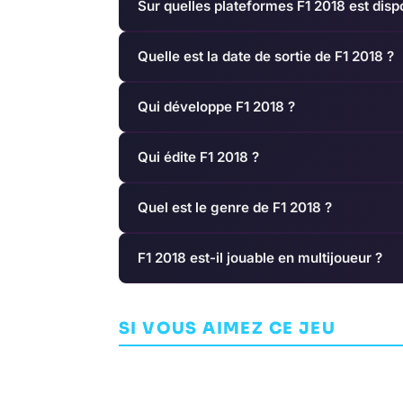
Sur quelles plateformes F1 2018 est disp
Quelle est la date de sortie de F1 2018 ?
Qui développe F1 2018 ?
Qui édite F1 2018 ?
Quel est le genre de F1 2018 ?
F1 2018 est-il jouable en multijoueur ?
Two Point 
Felt That: Boxing
SI VOUS AIMEZ CE JEU
INDÉPENDANT
COMBAT
SANS STRINGS STUDIO
TWO POINT STUD