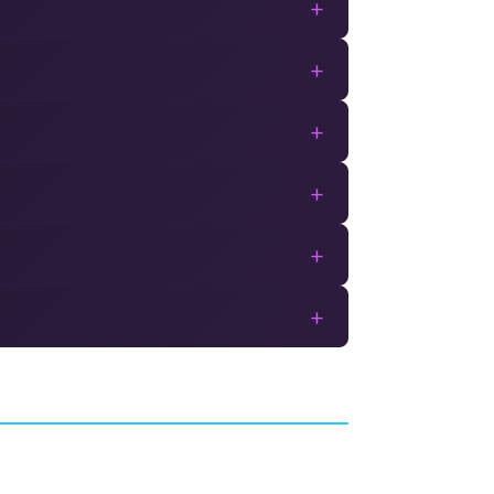
+
+
+
+
+
+
 2018
Tour de France 2015
SIMULATION