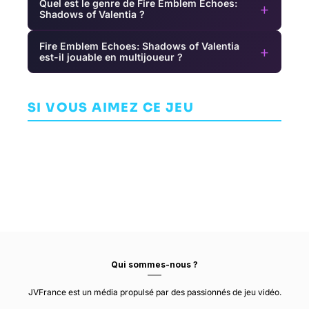
Quel est le genre de Fire Emblem Echoes:
+
Shadows of Valentia ?
Fire Emblem Echoes: Shadows of Valentia
+
est-il jouable en multijoueur ?
Homefront:
P
The
Max: The
Stardew
Revolution
AVENTURE
Curse of
Valley
DEEP SILVER
Brotherhood
SI VOUS AIMEZ CE JEU
AVENTURE
AVENTURE
DAMBUSTER
STUDIOS
PRESS PLAY
CONCERNEDAPE
Qui sommes-nous ?
JVFrance est un média propulsé par des passionnés de jeu vidéo.