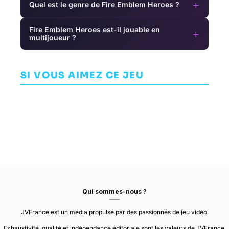
+
Quel est le genre de Fire Emblem Heroes ?
Fire Emblem Heroes est-il jouable en
+
multijoueur ?
Star Wars:
Microsoft
M
Fate of the
Flight
Tale of Ronin
Old Republic
JEU DE RÔLE (RPG)
Simulator
t
SI VOUS AIMEZ CE JEU
SIMULATION
AVENTURE
ARCANAUT
2024
T
ASOBO STUDIO
STUDIOS
DEAD MAGE
S
Qui sommes-nous ?
JVFrance est un média propulsé par des passionnés de jeu vidéo.
Exhaustivité, qualité et indépendance éditoriale sont les valeurs de JVFrance.