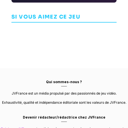
Thief VR:
Star Ocean:
Legacy of
Integrity and
Fe
Shadow
Faithlessness
SI VOUS AIMEZ CE JEU
AVENTURE
AVENTURE
MAZE THEORY
AVENTURE
ZOINK
TRI-ACE
Qui sommes-nous ?
JVFrance est un média propulsé par des passionnés de jeu vidéo.
Exhaustivité, qualité et indépendance éditoriale sont les valeurs de JVFrance.
Devenir rédacteur/rédactrice chez JVFrance