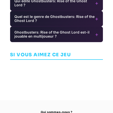
Qui édite Ghostbusters: Rise of the Ghost
+
Lord ?
Quel est le genre de Ghostbusters: Rise of the
+
Ghost Lord ?
Ghostbusters: Rise of the Ghost Lord est-il
+
jouable en multijoueur ?
Splatoon
Raiders
Dirt 5
AVENTURE
Persona 3
AVENTURE
NINTENDO EPD
Portable
SI VOUS AIMEZ CE JEU
CODEMASTERS
PRODUCTION
CHESHIRE
GROUP NO. 5
AVENTURE
ATLUS
Qui sommes-nous ?