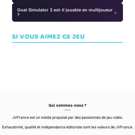
Goat Simulator 3 est-il jouable en multijoueur
+
?
The Elder
Assetto Corsa
Scrolls VI
Competizione
AVENTURE
COURSE
Escape Room
SI VOUS AIMEZ CE JEU
BETHESDA GAME
KUNOS
STUDIOS
SIMULAZIONI
AVENTURE
Qui sommes-nous ?
JVFrance est un média propulsé par des passionnés de jeu vidéo.
Exhaustivité, qualité et indépendance éditoriale sont les valeurs de JVFrance.