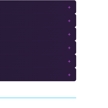
+
+
+
+
+
+
Seasons after Fall
AVENTURE
DIO
SWING SWING SUBMARINE