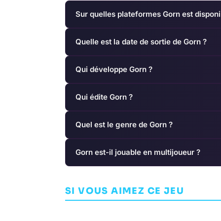
Sur quelles plateformes Gorn est disponi
Quelle est la date de sortie de Gorn ?
Qui développe Gorn ?
Qui édite Gorn ?
Quel est le genre de Gorn ?
Gorn est-il jouable en multijoueur ?
Wander
Dynasty Warr
SI VOUS AIMEZ CE JEU
AVENTURE
PETER LANGSTON
AVENTURE
OMEG