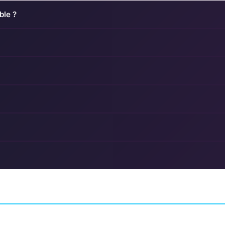
ble ?
iors 9
Best Served Cold
Dead Star
A FORCE
AVENTURE
ROGUESIDE
ARCADE
ARMATURE STU