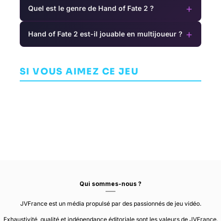
+
Quel est le genre de Hand of Fate 2 ?
+
Hand of Fate 2 est-il jouable en multijoueur ?
Moonbreaker
v
JEU DE
Nioh 2
Othercide
CARTES/PLATEAU
SI VOUS AIMEZ CE JEU
AVENTURE
AVENTURE
UNKNOWN WORLDS
TEAM NINJA
ENTERTAINMENT
LIGHTBULB CREW
Qui sommes-nous ?
JVFrance est un média propulsé par des passionnés de jeu vidéo.
Exhaustivité, qualité et indépendance éditoriale sont les valeurs de JVFrance.