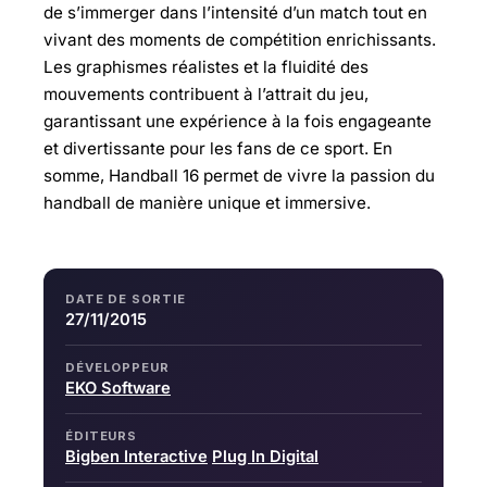
de s’immerger dans l’intensité d’un match tout en
vivant des moments de compétition enrichissants.
Les graphismes réalistes et la fluidité des
mouvements contribuent à l’attrait du jeu,
garantissant une expérience à la fois engageante
et divertissante pour les fans de ce sport. En
somme, Handball 16 permet de vivre la passion du
handball de manière unique et immersive.
DATE DE SORTIE
27/11/2015
DÉVELOPPEUR
EKO Software
ÉDITEURS
Bigben Interactive
Plug In Digital