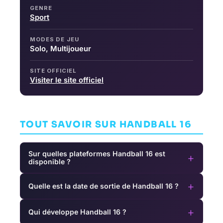
GENRE
Sport
MODES DE JEU
Solo, Multijoueur
SITE OFFICIEL
Visiter le site officiel
TOUT SAVOIR SUR HANDBALL 16
Sur quelles plateformes Handball 16 est
+
disponible ?
+
Quelle est la date de sortie de Handball 16 ?
+
Qui développe Handball 16 ?