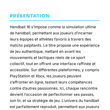
PRÉSENTATION
Handball 16 s’impose comme la simulation ultime
de handball, permettant aux joueurs d’incarner
leurs équipes et athlètes favoris à travers des
matchs palpitants. Le titre propose une expérience
de jeu authentique, mettant en avant les
mouvements et tactiques réels de ce sport
collectif, tout en offrant une interface raffinée et
accessible. Sur différentes plateformes, y compris
PlayStation et Xbox, les joueurs peuvent
s’affronter en ligne, testant leurs compétences
contre d’autres passionnés. Ici, chaque rencontre
devient l’occasion de perfectionner ses passes,
son tir, et sa stratégie de jeu. L’univers du handball
est parfaitement reproduit, permettant aux joueurs