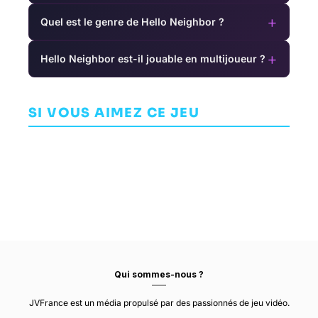
+
Quel est le genre de Hello Neighbor ?
+
Hello Neighbor est-il jouable en multijoueur ?
U
Hades
Hi-Fi Rush
Bayonetta 2
AVENTURE
AVENTURE
SI VOUS AIMEZ CE JEU
AVENTURE
SUPERGIANT
TANGO
GAMES
GAMEWORKS
PLATINUMGAMES
Qui sommes-nous ?
JVFrance est un média propulsé par des passionnés de jeu vidéo.