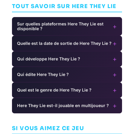
TOUT SAVOIR SUR HERE THEY LIE
Sur quelles plateformes Here They Lie est
+
disponible ?
+
Quelle est la date de sortie de Here They Lie ?
+
Qui développe Here They Lie ?
+
Qui édite Here They Lie ?
+
Quel est le genre de Here They Lie ?
+
Here They Lie est-il jouable en multijoueur ?
Watch Dogs:
Slain: Back
Legion
VirtuaVerse
From Hell
AVENTURE
SI VOUS AIMEZ CE JEU
AVENTURE
ARCADE
UBISOFT
THETA DIVISION
TORONTO
WOLF BREW GAMES