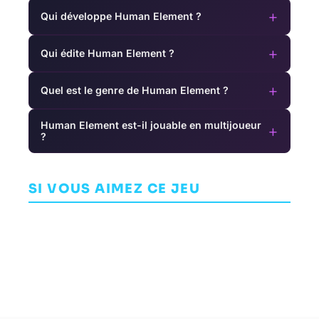
+
Qui développe Human Element ?
+
Qui édite Human Element ?
+
Quel est le genre de Human Element ?
Human Element est-il jouable en multijoueur
+
?
The Yakuza
Star Citizen
Transistor
Remastered
L
AVENTURE
Collection
AVENTURE
AVENTURE
CLOUD IMPERIUM
SI VOUS AIMEZ CE JEU
SUPERGIANT
GAMES
RYU GA GOTOKU
GAMES
CORPORATION
STUDIOS