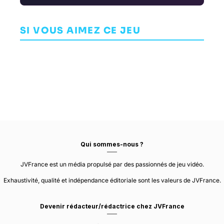
Alien:
Tomb Raider
Isolation 2
Hot Lava
C
IV•V•VI
AVENTURE
AVENTURE
Remastered
SI VOUS AIMEZ CE JEU
AVENTURE
THE CREATIVE
KLEI
ASSEMBLY
ENTERTAINMENT
ASPYR MEDIA
Qui sommes-nous ?
JVFrance est un média propulsé par des passionnés de jeu vidéo.
Exhaustivité, qualité et indépendance éditoriale sont les valeurs de JVFrance.
Devenir rédacteur/rédactrice chez JVFrance