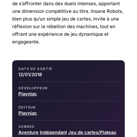
de s’affronter dans des duels intenses, apportant
une dimension compétitive au titre. Insane Robots,
bien plus qu’un simple jeu de cartes, invite à une
réflexion sur la rébellion des machines, tout en
offrant une expérience de jeu dynamique et
engageante.
DATE DE SORTIE
12/01/2018
DÉVELOPPEUR
Playniac
ÉDITEUR
Playniac
GENRES
Aventure
Indépendant
Jeu de cartes/Plateau