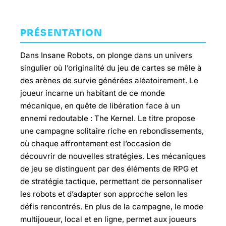
PRÉSENTATION
Dans Insane Robots, on plonge dans un univers
singulier où l’originalité du jeu de cartes se mêle à
des arènes de survie générées aléatoirement. Le
joueur incarne un habitant de ce monde
mécanique, en quête de libération face à un
ennemi redoutable : The Kernel. Le titre propose
une campagne solitaire riche en rebondissements,
où chaque affrontement est l’occasion de
découvrir de nouvelles stratégies. Les mécaniques
de jeu se distinguent par des éléments de RPG et
de stratégie tactique, permettant de personnaliser
les robots et d’adapter son approche selon les
défis rencontrés. En plus de la campagne, le mode
multijoueur, local et en ligne, permet aux joueurs