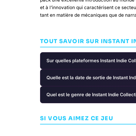
et à l’innovation qui caractérisent ce secte
tant en matière de mécaniques que de narra
TOUT SAVOIR SUR INSTANT IN
Sur quelles plateformes Instant Indie Coll
Quelle est la date de sortie de Instant Ind
Quel est le genre de Instant Indie Collecti
PlanetSide 2
Super Stardu
SI VOUS AIMEZ CE JEU
ARCADE
ROGUE PLANET GAMES
ARCADE
HOUSEM