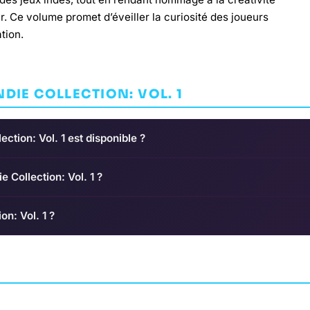
ur. Ce volume promet d’éveiller la curiosité des joueurs
tion.
DIE COLLECTION: VOL. 1
ection: Vol. 1 est disponible ?
ie Collection: Vol. 1 ?
on: Vol. 1 ?
Mario Kart Arcad
VR
st Ultra
Kamiko
ARCADE
ARQUE
ARCADE
KAN.KIKUCHI
BANDAI NAMCO ENTERTAI