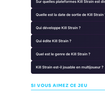
Sur quelles plateformes Kill Strain est di
Quelle est la date de sortie de Kill Strain 
Qui développe Kill Strain ?
Qui édite Kill Strain ?
Quel est le genre de Kill Strain ?
Kill Strain est-il jouable en multijoueur ?
La Quimera
Farpoint
SI VOUS AIMEZ CE JEU
SHOOTER
REBURN
AVENTURE
IMPU