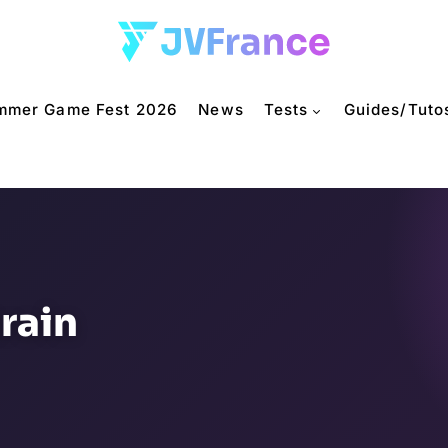
mmer Game Fest 2026
News
Tests
Guides/Tuto
train