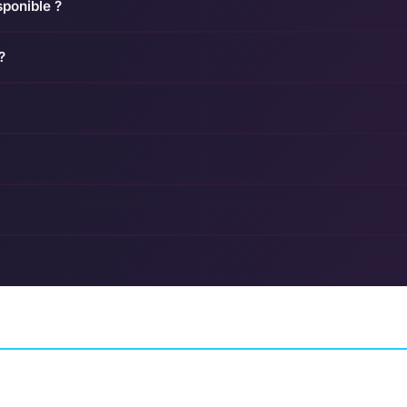
sponible ?
?
Caladrius Blaze
Minishoot' Adven
LSE GEAR
SHOOTER
MOSS CO., LTD.
AVENTURE
SOULGAME S