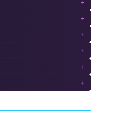
+
+
+
+
+
+
tures
Just Cause 4
TUDIO
AVENTURE
AVALANCHE STUDIOS