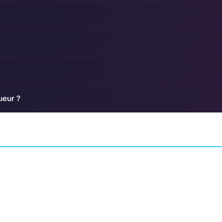
ueur ?
Final Fantasy XIV:
Endwalker
Bloodborne: The 
Willows
JEU DE RÔLE (RPG)
Hunters
SQUARE ENIX CREATIVE BUSINESS
RACTIVE
UNIT III
AVENTURE
FROMSOFTW