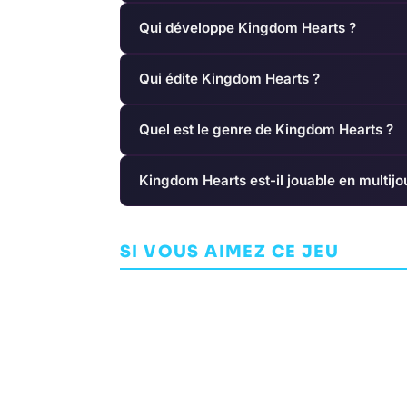
Qui développe Kingdom Hearts ?
Qui édite Kingdom Hearts ?
Quel est le genre de Kingdom Hearts ?
Kingdom Hearts est-il jouable en multijo
Whispering 
Fade to Silence
SI VOUS AIMEZ CE JEU
AVENTURE
AVENTURE
BLACK FOREST GAMES
NIGHT LIGHT INTE