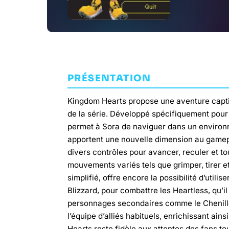
PRÉSENTATION
Kingdom Hearts propose une aventure capti
de la série. Développé spécifiquement pour l
permet à Sora de naviguer dans un envir
apportent une nouvelle dimension au gamepl
divers contrôles pour avancer, reculer et t
mouvements variés tels que grimper, tirer e
simplifié, offre encore la possibilité d’util
Blizzard, pour combattre les Heartless, qu’il
personnages secondaires comme le Chenille e
l’équipe d’alliés habituels, enrichissant ain
Hearts reste fidèle aux attentes des fans 