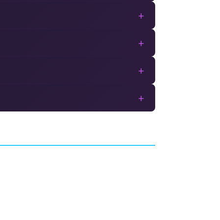
+
+
+
+
Old
Cosmic Star Heroine
ARE
AVENTURE
ZEBOYD GAMES