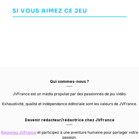
Ponchos
Masquerade -
June
AVENTURE
Shadows of
SI VOUS AIMEZ CE JEU
AVENTURE
AVENTURE
SWITCHBLADE
New York
MONKEYS
DRAW DISTANCE
OVOSONICO
Qui sommes-nous ?
JVFrance est un média propulsé par des passionnés de jeu vidéo.
Exhaustivité, qualité et indépendance éditoriale sont les valeurs de JVFrance.
Devenir rédacteur/rédactrice chez JVFrance
Rejoignez JVFrance
et participez à une aventure humaine pour partager votre
passion.