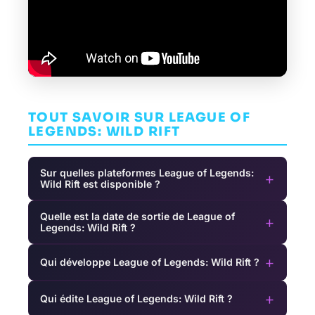
TOUT SAVOIR SUR LEAGUE OF
LEGENDS: WILD RIFT
Sur quelles plateformes League of Legends:
+
Wild Rift est disponible ?
Quelle est la date de sortie de League of
+
Legends: Wild Rift ?
+
Qui développe League of Legends: Wild Rift ?
+
Qui édite League of Legends: Wild Rift ?