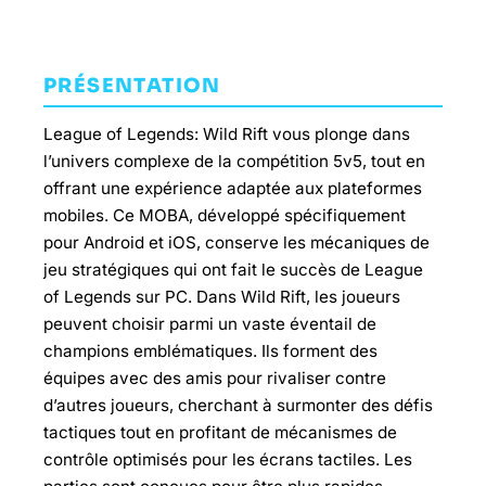
PRÉSENTATION
League of Legends: Wild Rift vous plonge dans
l’univers complexe de la compétition 5v5, tout en
offrant une expérience adaptée aux plateformes
mobiles. Ce MOBA, développé spécifiquement
pour Android et iOS, conserve les mécaniques de
jeu stratégiques qui ont fait le succès de League
of Legends sur PC. Dans Wild Rift, les joueurs
peuvent choisir parmi un vaste éventail de
champions emblématiques. Ils forment des
équipes avec des amis pour rivaliser contre
d’autres joueurs, cherchant à surmonter des défis
tactiques tout en profitant de mécanismes de
contrôle optimisés pour les écrans tactiles. Les