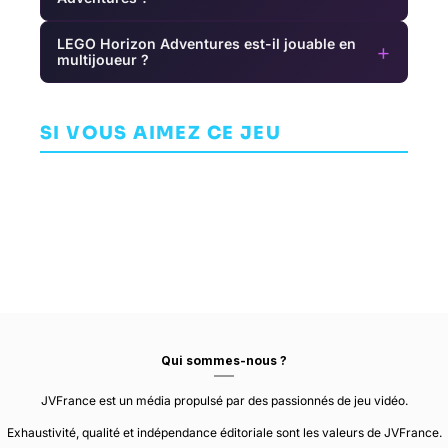
LEGO Horizon Adventures est-il jouable en
+
multijoueur ?
Fist of the
Banishers:
Gang of
F
North Star:
Ghosts of
Dragon
Lost Paradise
AVENTURE
New Eden
SI VOUS AIMEZ CE JEU
AVENTURE
AVENTURE
RYU GA GOTOKU
DON'T NOD
NAGOSHI STUDIO
STUDIOS
Qui sommes-nous ?
JVFrance est un média propulsé par des passionnés de jeu vidéo.
Exhaustivité, qualité et indépendance éditoriale sont les valeurs de JVFrance.