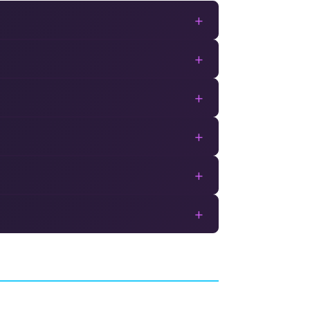
+
+
+
+
+
+
Mirror's Edge
AVENTURE
MES
IRONMONKEY STUDIOS