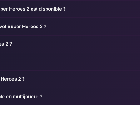
er Heroes 2 est disponible ?
rvel Super Heroes 2 ?
s 2 ?
 Heroes 2 ?
le en multijoueur ?
Circle
Ninja Gaiden 4
Darksiders 4
 OF PLAY GAMES
AVENTURE
PLATINUMGAMES
AVENTURE
GUNFIRE GA