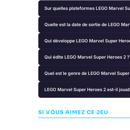
Sur quelles plateformes LEGO Marvel Sup
Quelle est la date de sortie de LEGO Ma
Qui développe LEGO Marvel Super Heroe
Qui édite LEGO Marvel Super Heroes 2 ?
Quel est le genre de LEGO Marvel Super
LEGO Marvel Super Heroes 2 est-il jouab
Open Country
South of the 
SI VOUS AIMEZ CE JEU
AVENTURE
FUN LABS
AVENTURE
STATE