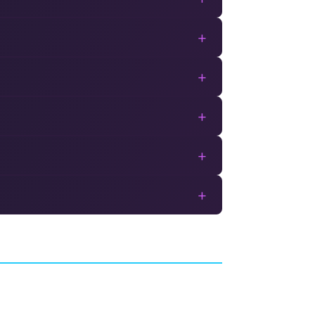
+
+
+
+
+
Godfall
AVENTURE
COUNTERPLAY GAMES