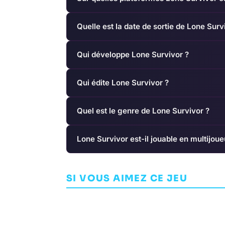
Quelle est la date de sortie de Lone Surv
Qui développe Lone Survivor ?
Qui édite Lone Survivor ?
Quel est le genre de Lone Survivor ?
Lone Survivor est-il jouable en multijoue
Crash Bandicoot: On
the Run!
Q.U.B.E: Dire
SI VOUS AIMEZ CE JEU
AVENTURE
KING
AVENTURE
TOXI