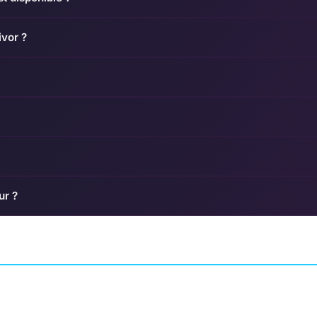
ivor ?
ur ?
F.I.S.T.: Forged In
Resident Evil 4
ctor's Cut
Shadow Torch
AVENTURE
C GAMES
CAPCOM PRODUCTION STUDIO 4
AVENTURE
TIGAMES