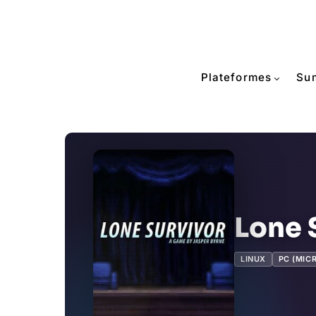
Plateformes
Su
Lone 
LINUX
PC (MIC