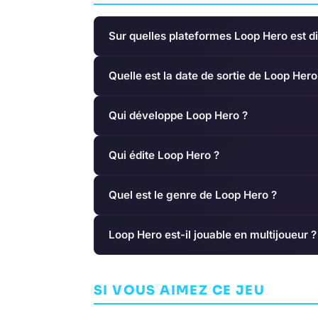
Sur quelles plateformes Loop Hero est di
Quelle est la date de sortie de Loop Hero
Qui développe Loop Hero ?
Qui édite Loop Hero ?
Quel est le genre de Loop Hero ?
Loop Hero est-il jouable en multijoueur ?
Hogwarts Le
Metal Slug Tactics
L'héritage d
SI VOUS AIMEZ CE JEU
ARCADE
LEIKIR STUDIO
AVENTURE
AVAL