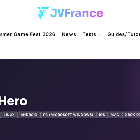
mmer Game Fest 2026
News
Tests
Guides/Tuto
Hero
LINUX
ANDROID
PC (MICROSOFT WINDOWS)
IOS
MAC
XBOX O