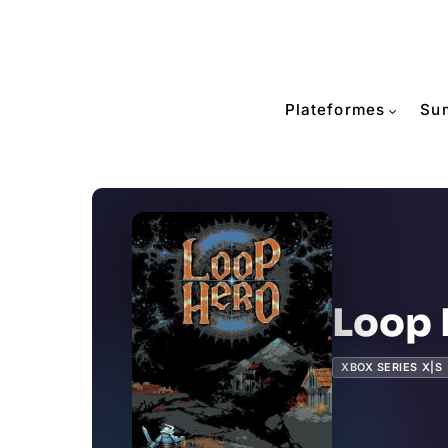
Plateformes
Su
Loop 
XBOX SERIES X|S