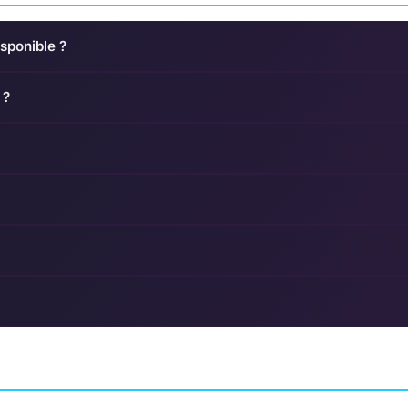
sponible ?
 ?
gacy:
Batman: The Enemy
e Poudlard
Within
Atlas
ANCHE SOFTWARE
AVENTURE
TELLTALE GAMES
SIMULATION
ARTDINK