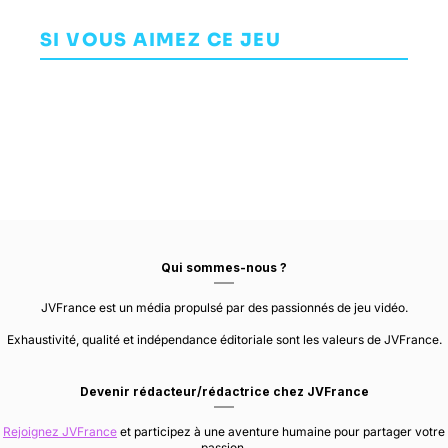
Deluxe
Haex
The Umbral
Star
SI VOUS AIMEZ CE JEU
AVENTURE
AVENTURE
COMBAT
NINTENDO
DEAD ASTRONAUTS
MARVELOUS
Qui sommes-nous ?
JVFrance est un média propulsé par des passionnés de jeu vidéo.
Exhaustivité, qualité et indépendance éditoriale sont les valeurs de JVFrance.
Devenir rédacteur/rédactrice chez JVFrance
Rejoignez JVFrance
et participez à une aventure humaine pour partager votre
passion.