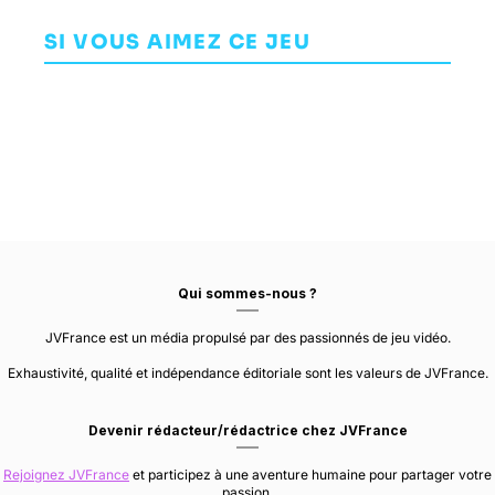
Valheim
Risen 3: Titan
Light No Fire
AVENTURE
Lords -
SI VOUS AIMEZ CE JEU
JEU DE RÔLE (RPG)
IRON GATE
Enhanced
HELLO GAMES
STUDIOS
AVENTURE
Edition
Qui sommes-nous ?
JVFrance est un média propulsé par des passionnés de jeu vidéo.
Exhaustivité, qualité et indépendance éditoriale sont les valeurs de JVFrance.
Devenir rédacteur/rédactrice chez JVFrance
Rejoignez JVFrance
et participez à une aventure humaine pour partager votre
passion.