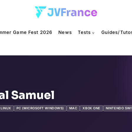
mmer Game Fest 2026
News
Tests
Guides/Tuto
l Samuel
LINUX
PC (MICROSOFT WINDOWS)
MAC
XBOX ONE
NINTENDO SW