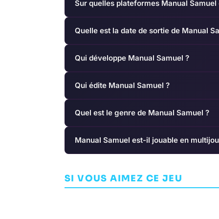
Sur quelles plateformes Manual Samuel e
Quelle est la date de sortie de Manual S
Qui développe Manual Samuel ?
Qui édite Manual Samuel ?
Quel est le genre de Manual Samuel ?
Manual Samuel est-il jouable en multijou
Assassin's Creed III
Infinifactory
SI VOUS AIMEZ CE JEU
AVENTURE
UBISOFT MONTREAL
INDÉPENDANT
Z