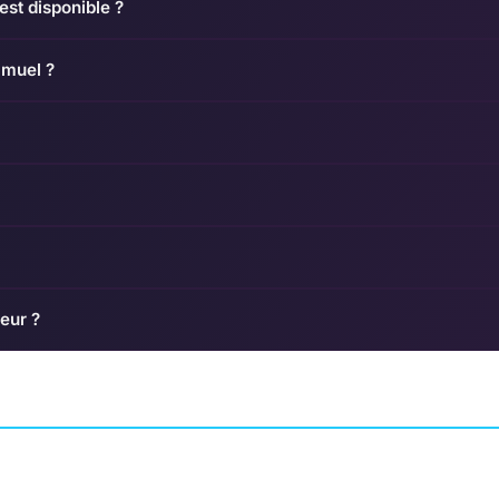
st disponible ?
amuel ?
eur ?
Anomaly 2
How 2 Escape
ACHTRONICS
INDÉPENDANT
11 BIT STUDIOS
AVENTURE
BREAKFIRST