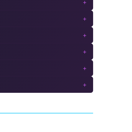
+
+
+
+
+
+
Bulletstorm VR
 GAMES
AVENTURE
INCUVO SA