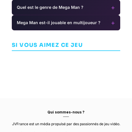
+
Quel est le genre de Mega Man ?
+
Mega Man est-il jouable en multijoueur ?
Super Meat
Splasher
Yoshi's Island
Boy 3D
SI VOUS AIMEZ CE JEU
ARCADE
PLATEFORME
ARCADE
SPLASHTEAM
NINTENDO
SLUGGERFLY
Qui sommes-nous ?
JVFrance est un média propulsé par des passionnés de jeu vidéo.