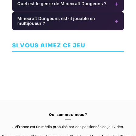
+
Quel est le genre de Minecraft Dungeons ?
Minecraft Dungeons est-il jouable en
+
multijoueur ?
Final Fantasy
My
VIII
Prey
Tamagotchi
Remastered
SI VOUS AIMEZ CE JEU
AVENTURE
AVENTURE
Forever
SQUARE
ARKANE STUDIOS
JEU DE RÔLE (RPG)
Qui sommes-nous ?
JVFrance est un média propulsé par des passionnés de jeu vidéo.