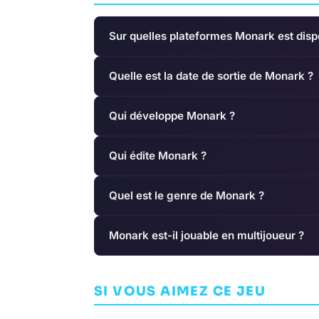
Sur quelles plateformes Monark est disp
Quelle est la date de sortie de Monark ?
Qui développe Monark ?
Qui édite Monark ?
Quel est le genre de Monark ?
Monark est-il jouable en multijoueur ?
Goat Simulat
Dune: Awakening
SI VOUS AIMEZ CE JEU
AVENTURE
AVENTURE
FUNCOM
COFFEE STAIN STU