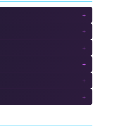
+
+
+
+
+
+
Fable Anniversary
AINMENT
AVENTURE
LIONHEAD STUDIOS