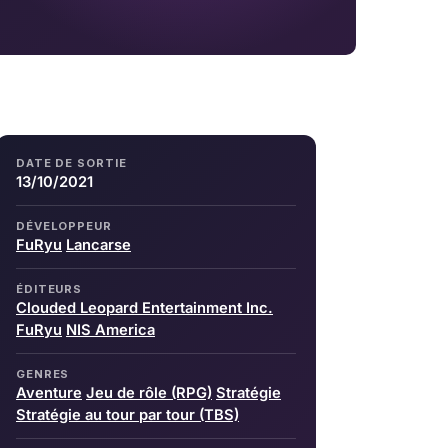
DATE DE SORTIE
13/10/2021
DÉVELOPPEUR
FuRyu
Lancarse
ÉDITEURS
Clouded Leopard Entertainment Inc.
FuRyu
NIS America
GENRES
Aventure
Jeu de rôle (RPG)
Stratégie
Stratégie au tour par tour (TBS)