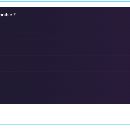
onible ?
or 3
Fear Effect
Covenant
AVENTURE
DIOS
AVENTURE
KRONOS DIGITAL ENTERT