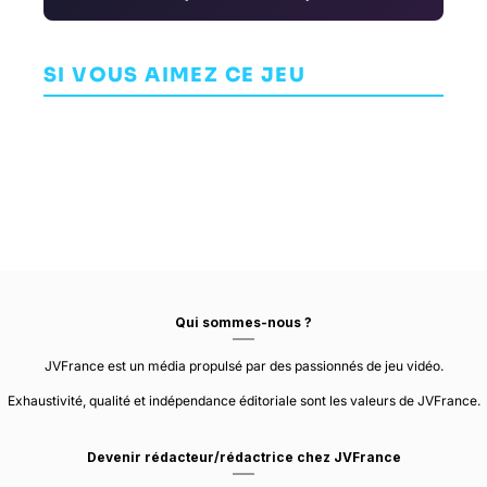
Wreckfest 2
WWE 2K23
Skate City
COURSE
SI VOUS AIMEZ CE JEU
COMBAT
ARCADE
BUGBEAR
VISUAL CONCEPTS
ENTERTAINMENT
ROOM 8 STUDIO
Qui sommes-nous ?
JVFrance est un média propulsé par des passionnés de jeu vidéo.
Exhaustivité, qualité et indépendance éditoriale sont les valeurs de JVFrance.
Devenir rédacteur/rédactrice chez JVFrance