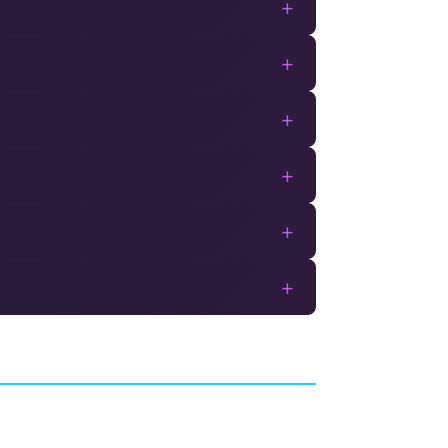
+
+
+
+
+
+
:
SnowRunner
STRIES
ARCADE
SABER INTERACTIVE