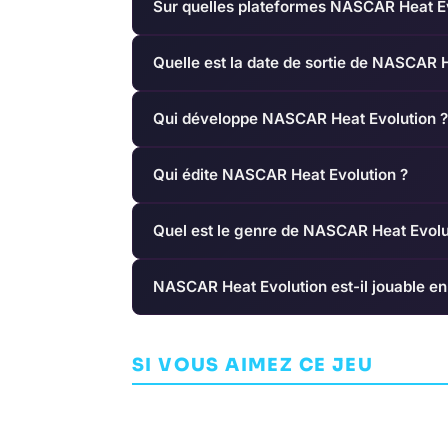
Sur quelles plateformes NASCAR Heat Evo
Quelle est la date de sortie de NASCAR H
Qui développe NASCAR Heat Evolution ?
Qui édite NASCAR Heat Evolution ?
Quel est le genre de NASCAR Heat Evolu
NASCAR Heat Evolution est-il jouable en
NBA 2K16
Emily Wants 
SI VOUS AIMEZ CE JEU
SIMULATION
VISUAL CONCEPTS
AVENTURE
SHAW