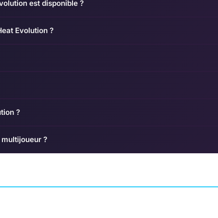
lution est disponible ?
eat Evolution ?
tion ?
 multijoueur ?
Lonely Mountains
to Play
Pumped BMX+
Downhill
N HITCHCOCK
ARCADE
YEAH US! GAMES
ARCADE
MEGAGON INDU